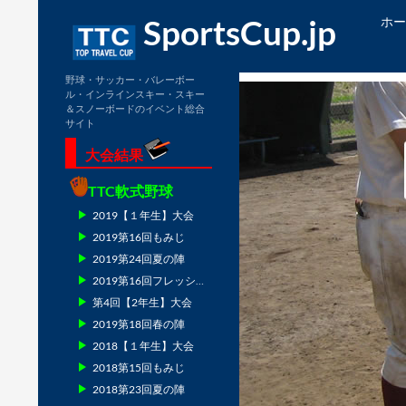
検
コン
SportsCup.jp
ホー
索
野球・サッカー・バレーボー
ル・インラインスキー・スキー
＆スノーボードのイベント総合
サイト
大会結果
TTC軟式野球
2019【１年生】大会
2019第16回もみじ
2019第24回夏の陣
2019第16回フレッシュマン
第4回【2年生】大会
2019第18回春の陣
2018【１年生】大会
2018第15回もみじ
2018第23回夏の陣