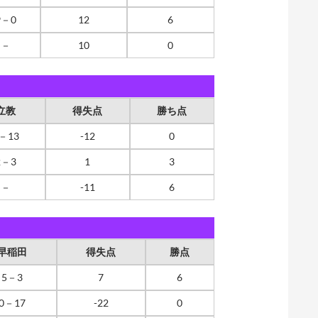
9－0
12
6
－
10
0
立教
得失点
勝ち点
－13
-12
0
2－3
1
3
－
-11
6
早稲田
得失点
勝点
5－3
7
6
0－17
-22
0