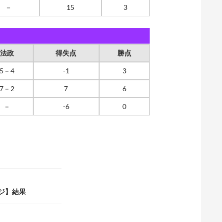
－
15
3
法政
得失点
勝点
5－4
-1
3
7－2
7
6
－
-6
0
ージ】結果