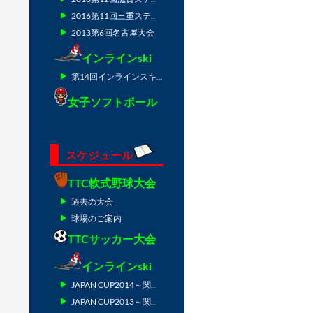
2016第11回三重ステージ
2013第6回名古屋大会
インラインski
第14回インラインスキー技術選IN津南2010
女子ソフトボール
スケジュール
TTC軟式野球大会
過去の大会
球場のご案内
TTCサッカー大会
インラインski
JAPAN CUP2014～関東の陣～
JAPAN CUP2013～関東の陣～