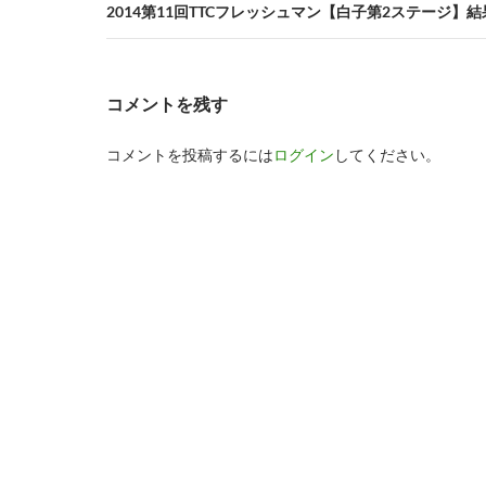
ビ
2014第11回TTCフレッシュマン【白子第2ステージ】結
ゲ
ー
コメントを残す
シ
コメントを投稿するには
ログイン
してください。
ョ
ン