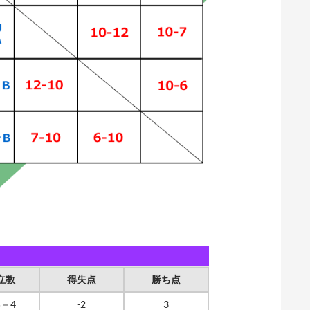
立教
得失点
勝ち点
5－4
-2
3