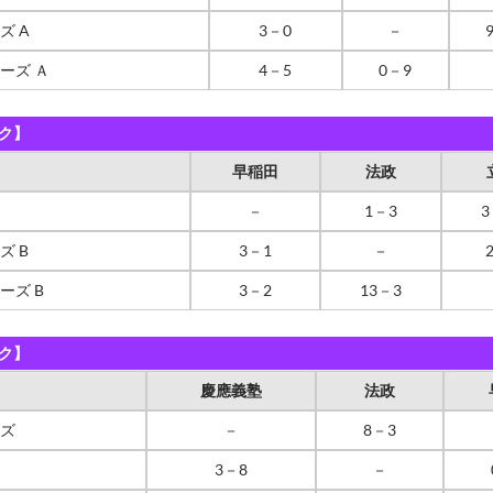
ズ A
3－0
－
ーズ Ａ
4－5
0－9
ク】
早稲田
法政
－
1－3
3
ズ B
3－1
－
ーズ B
3－2
13－3
ク】
慶應義塾
法政
ズ
－
8－3
3－8
－