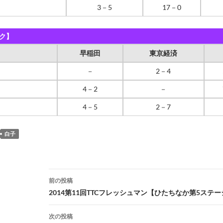
3－5
17－0
ク】
早稲田
東京経済
－
2－4
4－2
－
4－5
2－7
白子
投
前の投稿
稿
2014第11回TTCフレッシュマン【ひたちなか第5ステ
ナ
次の投稿