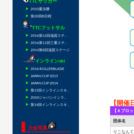
TTCサッカー
2010夏決勝
第20回B日程
TTCフットサル
2016第12回滋賀ステージ
2016第11回三重ステージ
2014第8回滋賀ステージ
インラインski
2016 ROLLERBLADE
JAPAN CUP 2015
JAPAN CUP 2014
第15回インラインスキー技術選
2010ジャパンインラインスキー
【開催日
第14回インラインスキー技術選
【Ａブロッ
団体名
大会写真
りこなん C