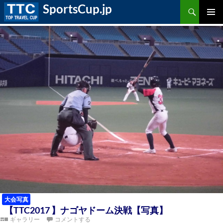
検
SportsCup.jp
索
コ
ン
メ
テ
ン
ツ
イ
へ
ス
ン
キ
ッ
プ
メ
ニ
ュ
ー
大会写真
【TTC2017 】ナゴヤドーム決戦【写真】
ギャラリー
コメントする