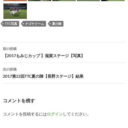
TTC写真
ナゴヤドーム
夏の陣
投
前の投稿
稿
【2017もみじカップ 】滋賀ステージ【写真】
ナ
次の投稿
ビ
2017第22回TTC夏の陣【長野ステージ】結果
ゲ
ー
コメントを残す
シ
コメントを投稿するには
ログイン
してください。
ョ
ン