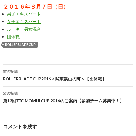
２０１６年８月７日（日）
男子エキスパート
女子エキスパート
ルーキー男女混合
団体戦
ROLLERBLADE CUP
投
前の投稿
稿
ROLLERBLADE CUP2016＜関東狭山の陣＞【団体戦】
ナ
次の投稿
ビ
第13回TTC MOMIJI CUP 2016のご案内【参加チーム募集中！】
ゲ
ー
コメントを残す
シ