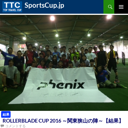
検
SportsCup.jp
索
コ
ン
メ
テ
ン
ツ
イ
へ
ス
ン
キ
ッ
プ
メ
ニ
ュ
ー
結果
ROLLERBLADE CUP 2016 ～関東狭山の陣～【結果】
コメントする