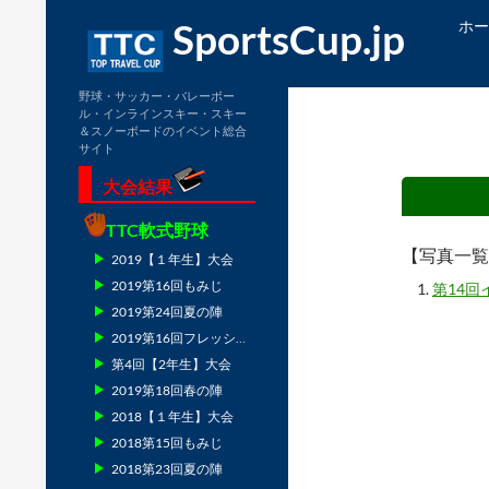
検
コン
SportsCup.jp
ホー
索
野球・サッカー・バレーボー
ル・インラインスキー・スキー
＆スノーボードのイベント総合
サイト
大会結果
TTC軟式野球
【写真一覧
2019【１年生】大会
2019第16回もみじ
第14回
2019第24回夏の陣
2019第16回フレッシュマン
第4回【2年生】大会
2019第18回春の陣
2018【１年生】大会
2018第15回もみじ
2018第23回夏の陣