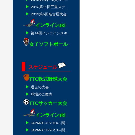
2016第11回三重ステージ
2013第6回名古屋大会
インラインski
第14回インラインスキー技術選IN津南2010
女子ソフトボール
スケジュール
TTC軟式野球大会
過去の大会
球場のご案内
TTCサッカー大会
インラインski
JAPAN CUP2014～関東の陣～
JAPAN CUP2013～関東の陣～