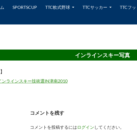
テンツへスキップ
ム
SPORTSCUP
TTC軟式野球
TTCサッカー
TTCフ
インラインスキー写真
】
インラインスキー技術選IN津南2010
コメントを残す
コメントを投稿するには
ログイン
してください。