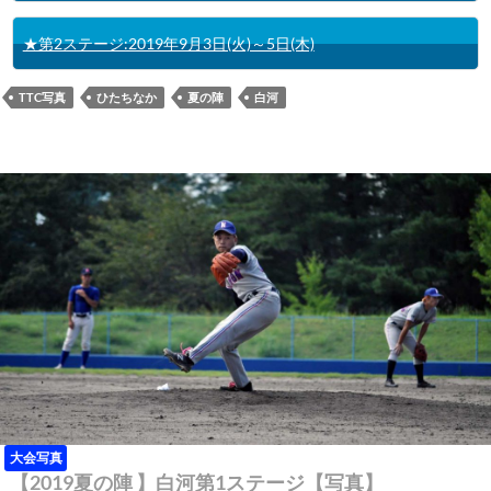
★第2ステージ:2019年9月3日(火)～5日(木)
TTC写真
ひたちなか
夏の陣
白河
大会写真
【2019夏の陣 】白河第1ステージ【写真】