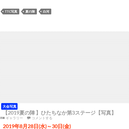
TTC写真
夏の陣
白河
大会写真
【2019夏の陣 】ひたちなか第3ステージ【写真】
ギャラリー
コメントする
2019年8月28日(水)～30日(金)