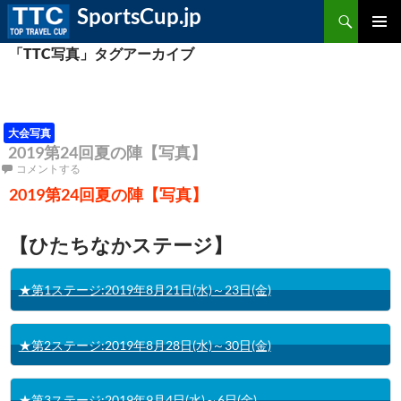
検
SportsCup.jp
索
コ
ン
「TTC写真」タグアーカイブ
メ
テ
ン
ツ
イ
へ
ス
ン
キ
ッ
大会写真
プ
メ
2019第24回夏の陣【写真】
コメントする
ニ
2019第24回夏の陣【写真】
ュ
【ひたちなかステージ】
ー
★第1ステージ:2019年8月21日(水)～23日(金)
★第2ステージ:2019年8月28日(水)～30日(金)
★第3ステージ:2019年9月4日(水)～6日(金)