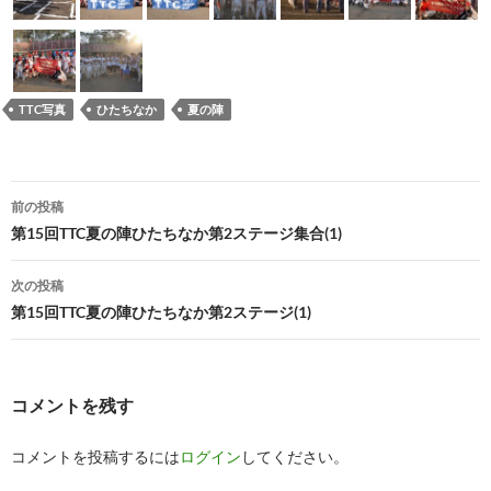
TTC写真
ひたちなか
夏の陣
投
前の投稿
稿
第15回TTC夏の陣ひたちなか第2ステージ集合(1)
ナ
次の投稿
ビ
第15回TTC夏の陣ひたちなか第2ステージ(1)
ゲ
ー
コメントを残す
シ
コメントを投稿するには
ログイン
してください。
ョ