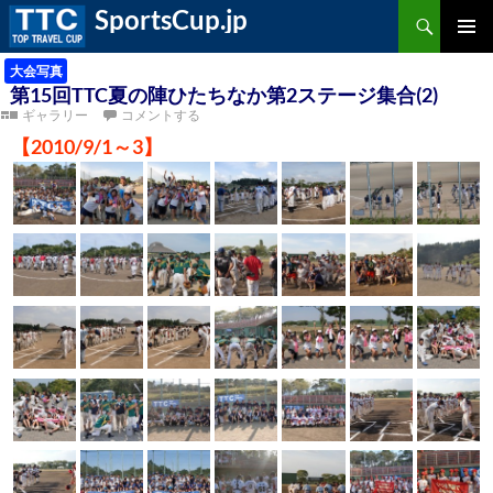
検
SportsCup.jp
索
コ
ン
メ
テ
大会写真
ン
第15回TTC夏の陣ひたちなか第2ステージ集合(2)
ツ
イ
ギャラリー
コメントする
へ
ス
ン
【2010/9/1～3】
キ
ッ
プ
メ
ニ
ュ
ー