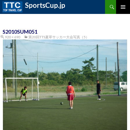
検
SportsCup.jp
索
コ
ン
メ
テ
ン
ツ
イ
へ
S2010SUM051
ス
920 × 690
第20回TTS夏草サッカー大会写真（5）
ン
キ
ッ
プ
メ
ニ
ュ
ー